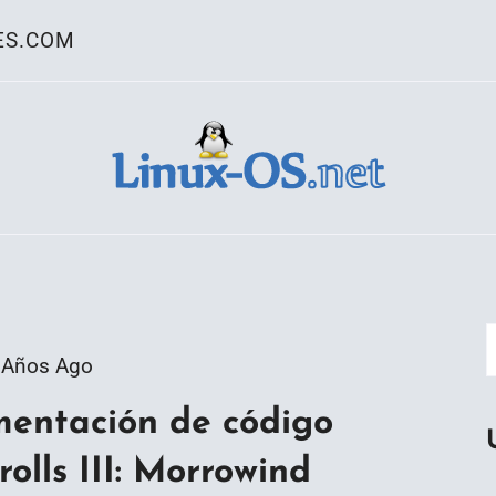
ES.COM
ativo Linux
 Años Ago
entación de código
olls III: Morrowind