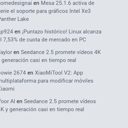
homedesignai
en
Mesa 25.1.6 activa de
erie el soporte para gráficos Intel Xe3
Panther Lake
qp924
en
¡Puntazo histórico! Linux alcanza
el 7,53% de cuota de mercado en PC
aylor
en
Seedance 2.5 promete vídeos 4K
 generación casi en tiempo real
bowie 2674
en
XiaoMiTool V2: App
ultiplataforma para modificar móviles
Xiaomi
oor AI
en
Seedance 2.5 promete vídeos
K y generación casi en tiempo real