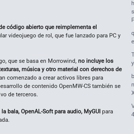
s
de código abierto que reimplementa el
lar videojuego de rol, que fue lanzado para PC y
T
ego, que se basa en Morrowind,
no incluye los
y
 texturas, música y otro material con derechos de
han comenzado a crear activos libres para
m
esarrollo de contenido OpenMW-CS también se
ivo de terceros.
V
a la bala, OpenAL-Soft para audio, MyGUI
para
4
ada.