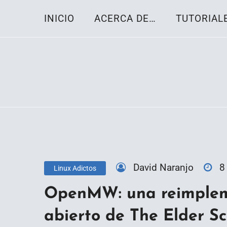
Skip
INICIO
ACERCA DE…
TUTORIAL
to
content
Toda la información sobre el sistema oper
Linux-OS.net
David Naranjo
8
Linux Adictos
OpenMW: una reimplem
abierto de The Elder Scr