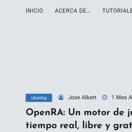
Skip
INICIO
ACERCA DE…
TUTORIAL
to
content
Toda la información sobre el sistema oper
Linux-OS.net
Jose Albert
1 Mes 
Ubunlog
OpenRA: Un motor de j
tiempo real, libre y gra