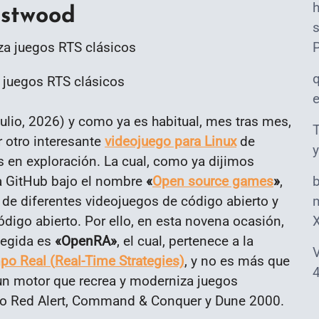
estwood
s
 juegos RTS clásicos
lio, 2026) y como ya es habitual, mes tras mes,
T
 otro interesante
videojuego para Linux
de
y
s en exploración. La cual, como ya dijimos
ma GitHub bajo el nombre
«
Open source games
»
,
do de diferentes videojuegos de código abierto y
m
igo abierto. Por ello, en esta novena ocasión,
legida es
«OpenRA»
, el cual, pertenece a la
V
po Real (
Real-Time Strategies)
, y no es más que
4
 un motor
que recrea y moderniza juegos
mo
Red Alert
,
Command & Conquer
y
Dune 2000
.