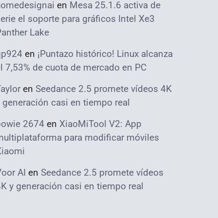
homedesignai
en
Mesa 25.1.6 activa de
erie el soporte para gráficos Intel Xe3
Panther Lake
qp924
en
¡Puntazo histórico! Linux alcanza
el 7,53% de cuota de mercado en PC
aylor
en
Seedance 2.5 promete vídeos 4K
 generación casi en tiempo real
bowie 2674
en
XiaoMiTool V2: App
ultiplataforma para modificar móviles
Xiaomi
oor AI
en
Seedance 2.5 promete vídeos
K y generación casi en tiempo real