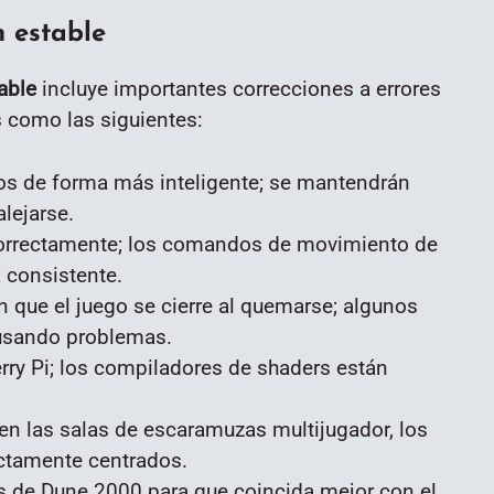
 estable
able
incluye importantes correcciones a errores
 como las siguientes:
sos de forma más inteligente; se mantendrán
alejarse.
correctamente; los comandos de movimiento de
 consistente.
n que el juego se cierre al quemarse; algunos
ausando problemas.
ry Pi; los compiladores de shaders están
; en las salas de escaramuzas multijugador, los
ctamente centrados.
as de Dune 2000 para que coincida mejor con el