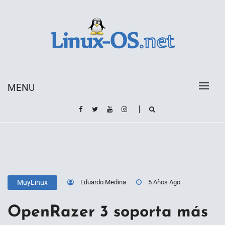
Skip
to
content
Toda la información sobre el sistema operativo
Linux-OS.net
Linux
MENU
Eduardo Medina
5 Años Ago
MuyLinux
OpenRazer 3 soporta más