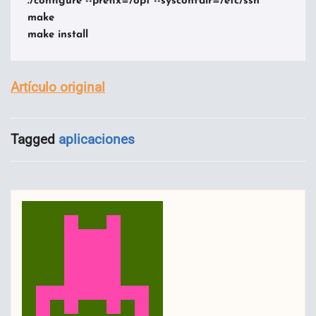
./configure --prefix=/opt --sysconfdir=/etc/ssh

make

make install
Artículo original
Tagged
aplicaciones