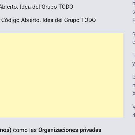
s
 Código Abierto. Idea del Grupo TODO
T
y
m
V
4
rnos)
como las
Organizaciones privadas