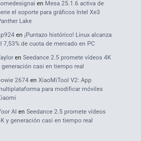
homedesignai
en
Mesa 25.1.6 activa de
erie el soporte para gráficos Intel Xe3
Panther Lake
qp924
en
¡Puntazo histórico! Linux alcanza
el 7,53% de cuota de mercado en PC
aylor
en
Seedance 2.5 promete vídeos 4K
 generación casi en tiempo real
bowie 2674
en
XiaoMiTool V2: App
ultiplataforma para modificar móviles
Xiaomi
oor AI
en
Seedance 2.5 promete vídeos
K y generación casi en tiempo real