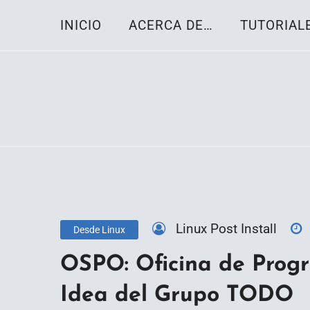
Skip
INICIO
ACERCA DE…
TUTORIAL
to
content
Toda la información sobre el sistema oper
Linux-OS.net
Linux Post Install
Desde Linux
OSPO: Oficina de Progr
Idea del Grupo TODO