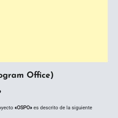
ogram Office)
?
royecto
«
OSPO
»
es descrito de la siguiente