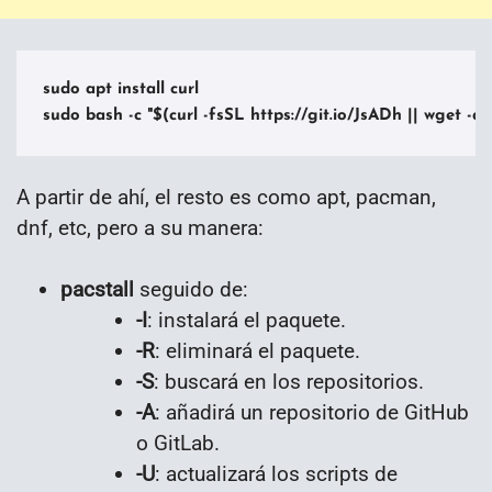
sudo apt install curl

sudo bash -c "$(curl -fsSL https://git.io/JsADh || wget -q 
A partir de ahí, el resto es como apt, pacman,
dnf, etc, pero a su manera:
pacstall
seguido de:
-I
: instalará el paquete.
-R
: eliminará el paquete.
-S
: buscará en los repositorios.
-A
: añadirá un repositorio de GitHub
o GitLab.
-U
: actualizará los scripts de