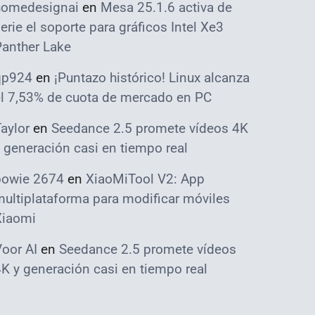
homedesignai
en
Mesa 25.1.6 activa de
erie el soporte para gráficos Intel Xe3
Panther Lake
qp924
en
¡Puntazo histórico! Linux alcanza
el 7,53% de cuota de mercado en PC
aylor
en
Seedance 2.5 promete vídeos 4K
 generación casi en tiempo real
bowie 2674
en
XiaoMiTool V2: App
ultiplataforma para modificar móviles
Xiaomi
oor AI
en
Seedance 2.5 promete vídeos
K y generación casi en tiempo real