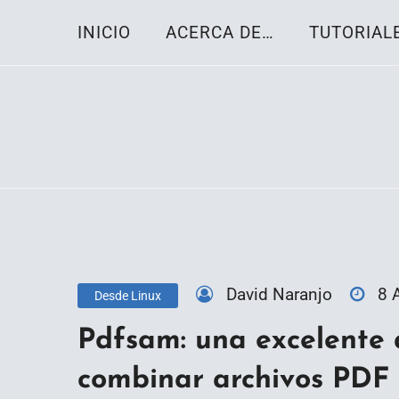
Skip
INICIO
ACERCA DE…
TUTORIAL
to
content
Toda la información sobre el sistema oper
Linux-OS.net
David Naranjo
8 
Desde Linux
Pdfsam: una excelente a
combinar archivos PDF 