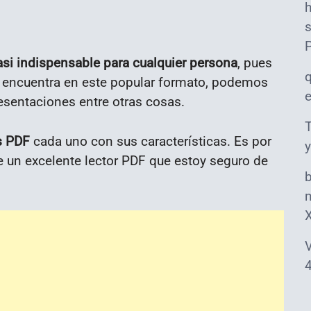
s
asi indispensable para cualquier persona
, pues
 encuentra en este popular formato, podemos
presentaciones entre otras cosas.
T
s PDF
cada uno con sus características. Es por
y
e un excelente lector PDF que estoy seguro de
m
V
4