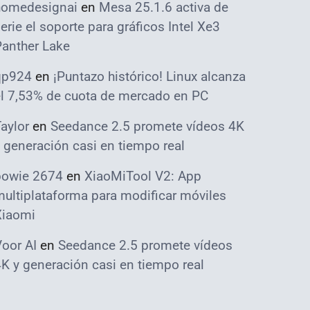
homedesignai
en
Mesa 25.1.6 activa de
erie el soporte para gráficos Intel Xe3
Panther Lake
qp924
en
¡Puntazo histórico! Linux alcanza
el 7,53% de cuota de mercado en PC
aylor
en
Seedance 2.5 promete vídeos 4K
 generación casi en tiempo real
bowie 2674
en
XiaoMiTool V2: App
ultiplataforma para modificar móviles
Xiaomi
oor AI
en
Seedance 2.5 promete vídeos
K y generación casi en tiempo real