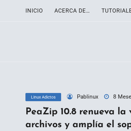
Skip
INICIO
ACERCA DE…
TUTORIAL
to
content
Toda la información sobre el sistema oper
Linux-OS.net
Pablinux
8 Mes
Linux Adictos
PeaZip 10.8 renueva la 
archivos y amplía el so