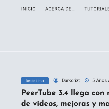
Skip
INICIO
ACERCA DE…
TUTORIAL
to
content
Toda la información sobre el sistema oper
Linux-OS.net
Darkcrizt
5 Años
Desde Linux
PeerTube 3.4 llega con 
de videos, mejoras y m