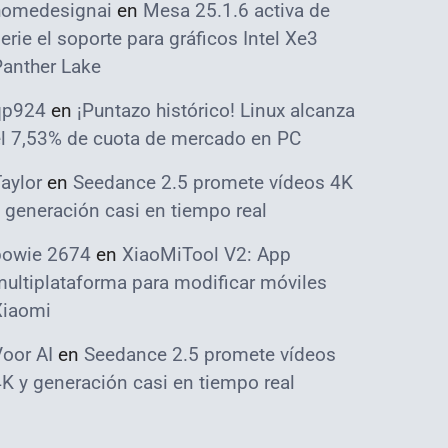
homedesignai
en
Mesa 25.1.6 activa de
erie el soporte para gráficos Intel Xe3
Panther Lake
qp924
en
¡Puntazo histórico! Linux alcanza
el 7,53% de cuota de mercado en PC
aylor
en
Seedance 2.5 promete vídeos 4K
 generación casi en tiempo real
bowie 2674
en
XiaoMiTool V2: App
ultiplataforma para modificar móviles
Xiaomi
oor AI
en
Seedance 2.5 promete vídeos
K y generación casi en tiempo real