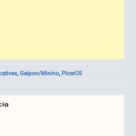
cativas
,
Galpon/Minino
,
PicarOS
cía