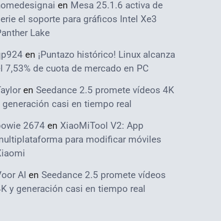
homedesignai
en
Mesa 25.1.6 activa de
erie el soporte para gráficos Intel Xe3
Panther Lake
qp924
en
¡Puntazo histórico! Linux alcanza
el 7,53% de cuota de mercado en PC
aylor
en
Seedance 2.5 promete vídeos 4K
 generación casi en tiempo real
bowie 2674
en
XiaoMiTool V2: App
ultiplataforma para modificar móviles
Xiaomi
oor AI
en
Seedance 2.5 promete vídeos
K y generación casi en tiempo real