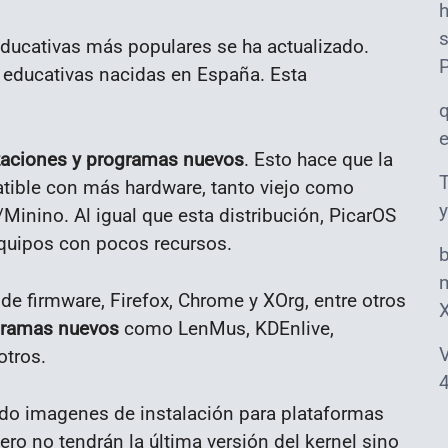
s
ducativas más populares se ha actualizado.
 educativas nacidas en España. Esta
izaciones y programas nuevos
. Esto hace que la
T
atible con más hardware, tanto viejo como
y
Minino. Al igual que esta distribución, PicarOS
equipos con pocos recursos.
m
de firmware, Firefox, Chrome y XOrg, entre otros
gramas nuevos
como LenMus, KDEnlive,
V
otros.
4
ndo imagenes de instalación para plataformas
ero no tendrán la última versión del kernel sino