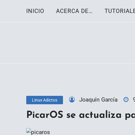
Skip
INICIO
ACERCA DE…
TUTORIAL
to
content
Toda la información sobre el sistema oper
Linux-OS.net
Joaquín García
Linux Adictos
PicarOS se actualiza p