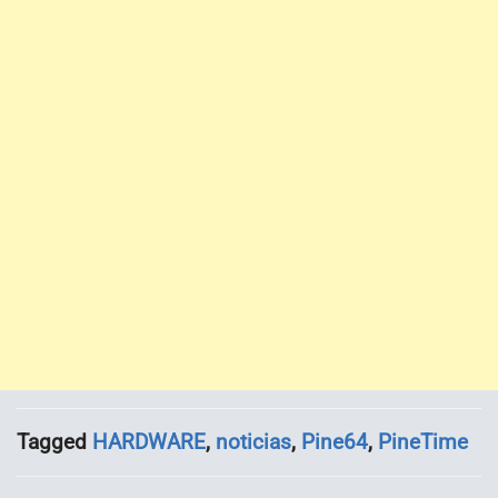
Tagged
HARDWARE
,
noticias
,
Pine64
,
PineTime