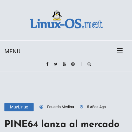
Skip
to
content
Toda la información sobre el sistema operativo
Linux-OS.net
Linux
MENU
Eduardo Medina
5 Años Ago
MuyLinux
PINE64 lanza al mercado