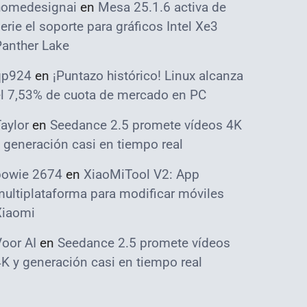
homedesignai
en
Mesa 25.1.6 activa de
erie el soporte para gráficos Intel Xe3
Panther Lake
qp924
en
¡Puntazo histórico! Linux alcanza
el 7,53% de cuota de mercado en PC
aylor
en
Seedance 2.5 promete vídeos 4K
 generación casi en tiempo real
bowie 2674
en
XiaoMiTool V2: App
ultiplataforma para modificar móviles
Xiaomi
oor AI
en
Seedance 2.5 promete vídeos
K y generación casi en tiempo real