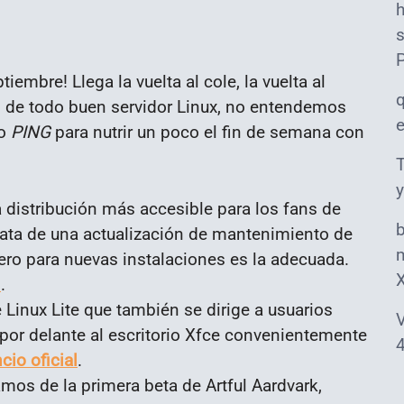
s
mbre! Llega la vuelta al cole, la vuelta al
lo de todo buen servidor Linux, no entendemos
ro
PING
para nutrir un poco el fin de semana con
T
y
 distribución más accesible para los fans de
ata de una actualización de mantenimiento de
m
ro para nuevas instalaciones es la adecuada.
l
.
 Linux Lite que también se dirige a usuarios
V
por delante al escritorio Xfce convenientemente
4
cio oficial
.
os de la primera beta de Artful Aardvark,