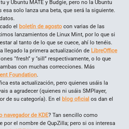
tu y Ubuntu MATE y Budgie, pero no la Ubuntu
esa solo lanza una beta, que será la siguiente.
datos.
icado el
boletín de agosto
con varias de las
imos lanzamientos de Linux Mint, por lo que si
estar al tanto de lo que se cuece, ahí lo tenéis.
 llegado la primera actualización de
LibreOffice
iones “fresh” y “sill” respectivamente, o lo que
e”, ambas con muchas correcciones. Más
ent Foundation
.
ica esta actualización, pero quienes usáis la
vais a agradecer (quienes ni usáis SMPlayer,
r de su categoría). En el
blog oficial
os dan el
vo navegador de KDE
? Tan sencillo como
e por el nombre de QupZilla; pero si os interesa