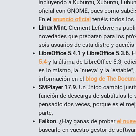
incluyendo a Kubuntu, Xubuntu, Lubun
oficial con GNOME, pues como sabéis 
En el
anuncio oficial
tenéis todos los 
Linux Mint.
Clement Lefebvre ha publ
novedades que preparan para los próx
sois usuarios de esta distro y queréis 
LibreOffice 5.4.1 y LibreOffice 5.3.6.
Ha
5.4
y la última de LibreOffice 5.3, edic
es lo mismo, la “nueva” y la “establ
información en el
blog de The Docum
SMPlayer 17.9.
Un único cambio justif
función de descarga de subtítulos lo 
pensadlo dos veces, porque es el mejo
parte.
Falkon.
¿Hay ganas de probar
el nue
buscarlo en vuestro gestor de softwar