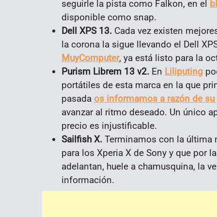
seguirle la pista como Falkon, en el
b
disponible como snap.
Dell XPS 13.
Cada vez existen mejores
la corona la sigue llevando el Dell X
MuyComputer
, ya está listo para la o
Purism Librem 13 v2.
En
Liliputing
pod
portátiles de esta marca en la que pri
pasada
os informamos a razón de su 
avanzar al ritmo deseado. Un único ap
precio es injustificable.
Sailfish X.
Terminamos con la última no
para los Xperia X de Sony y que por l
adelantan, huele a chamusquina, la v
información.