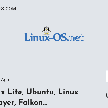
ES.COM
ativo Linux
 Ago
x Lite, Ubuntu, Linux
ayer, Falkon…