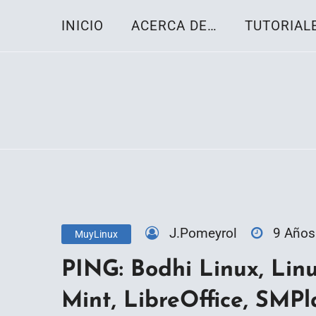
Skip
INICIO
ACERCA DE…
TUTORIAL
to
content
Toda la información sobre el sistema oper
Linux-OS.net
J.Pomeyrol
9 Años
MuyLinux
PING: Bodhi Linux, Linu
Mint, LibreOffice, SMPl