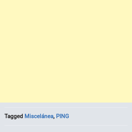
Tagged
Miscelánea
,
PING