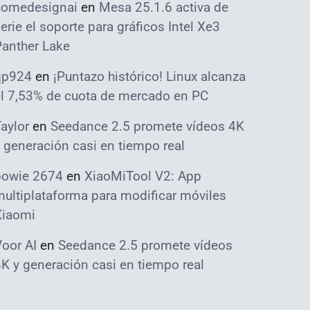
homedesignai
en
Mesa 25.1.6 activa de
erie el soporte para gráficos Intel Xe3
Panther Lake
qp924
en
¡Puntazo histórico! Linux alcanza
el 7,53% de cuota de mercado en PC
aylor
en
Seedance 2.5 promete vídeos 4K
 generación casi en tiempo real
bowie 2674
en
XiaoMiTool V2: App
ultiplataforma para modificar móviles
Xiaomi
oor AI
en
Seedance 2.5 promete vídeos
K y generación casi en tiempo real