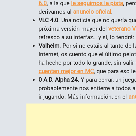
6.0
, a la que
le seguimos la pista
, per
derivamos al
anuncio oficial
.
VLC 4.0
. Una noticia que no quería qu
próxima versión mayor del
veterano 
refresco a su interfaz… y sí, lo tendrá
Valheim
. Por si no estáis al tanto de
Internet, os cuento que el último pelo
ha hecho por todo lo grande, sin sali
cuentan mejor en MC
, que para eso l
0 A.D. Alpha 24
. Y para cerrar, un jue
probablemente nos entierre a todos an
ir jugando. Más información, en el
anu