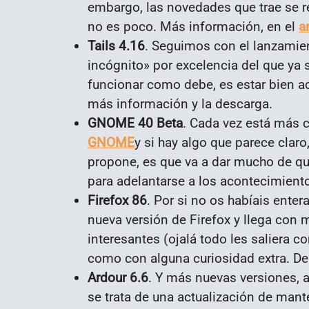
embargo, las novedades que trae se r
no es poco. Más información, en el
a
Tails 4.16
. Seguimos con el lanzamien
incógnito» por excelencia del que ya 
funcionar como debe, es estar bien a
más información y la descarga.
GNOME 40 Beta
. Cada vez está más 
GNOME
y si hay algo que parece cla
propone, es que va a dar mucho de qu
para adelantarse a los acontecimient
Firefox 86
. Por si no os habíais ente
nueva versión de Firefox y llega con 
interesantes (ojalá todo les saliera 
como con alguna curiosidad extra. 
Ardour 6.6
. Y más nuevas versiones, a
se trata de una actualización de man