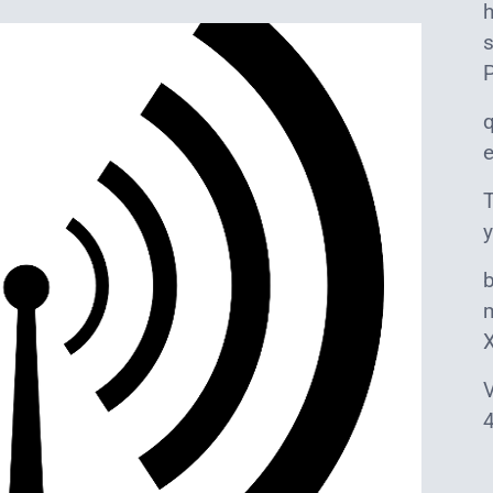
s
T
y
m
V
4