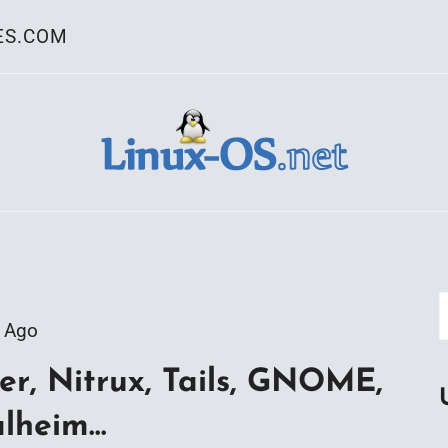
ES.COM
ativo Linux
 Ago
r, Nitrux, Tails, GNOME,
alheim…