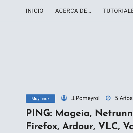
Skip
INICIO
ACERCA DE…
TUTORIAL
to
content
Toda la información sobre el sistema oper
Linux-OS.net
J.Pomeyrol
5 Años
MuyLinux
PING: Mageia, Netrunne
Firefox, Ardour, VLC, V