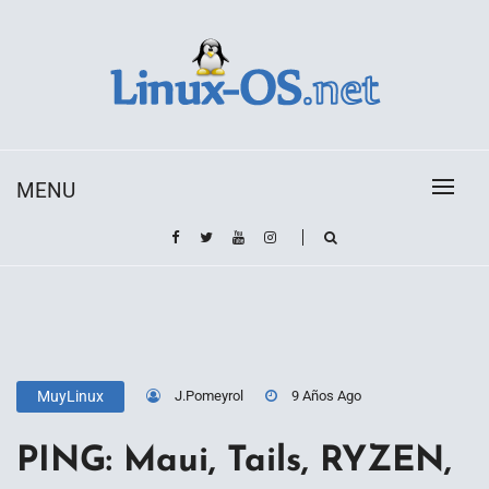
Skip
to
content
Toda la información sobre el sistema operativo
Linux-OS.net
Linux
MENU
J.Pomeyrol
9 Años Ago
MuyLinux
PING: Maui, Tails, RYZEN,