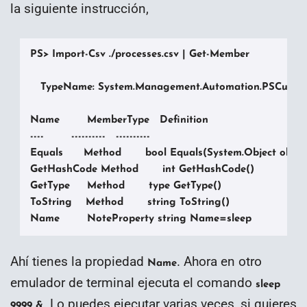
la siguiente instrucción,
PS> Import-Csv ./processes.csv | Get-Member

   TypeName: System.Management.Automation.PSCustom
Name        MemberType   Definition

----        ----------   ----------

Equals      Method       bool Equals(System.Object obj)

GetHashCode Method       int GetHashCode()

GetType     Method       type GetType()

ToString    Method       string ToString()

Name        NoteProperty string Name=sleep
Ahí tienes la propiedad
. Ahora en otro
Name
emulador de terminal ejecuta el comando
sleep
. Lo puedes ejecutar varias veces, si quieres
9999 &