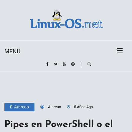
Skip
to
content
Toda la información sobre el sistema operativo
Linux-OS.net
Linux
MENU
Atareao
5 Años Ago
El Atareao
Pipes en PowerShell o el