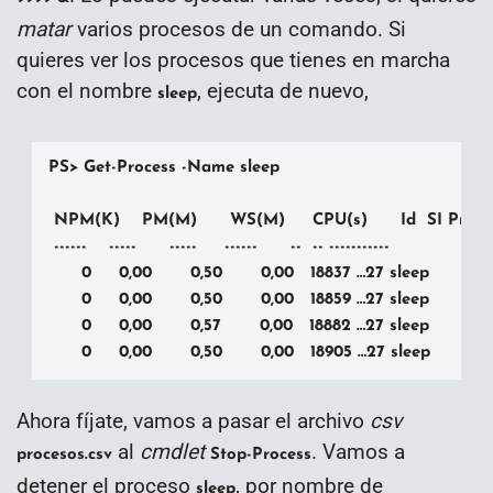
matar
varios procesos de un comando. Si
quieres ver los procesos que tienes en marcha
con el nombre
, ejecuta de nuevo,
sleep
PS> Get-Process -Name sleep

 NPM(K)    PM(M)      WS(M)     CPU(s)      Id  SI Proc
 ------    -----      -----     ------      --  -- -----------

      0     0,00       0,50       0,00   18837 …27 sleep

      0     0,00       0,50       0,00   18859 …27 sleep

      0     0,00       0,57       0,00   18882 …27 sleep

      0     0,00       0,50       0,00   18905 …27 sleep
Ahora fíjate, vamos a pasar el archivo
csv
al
cmdlet
. Vamos a
procesos.csv
Stop-Process
detener el proceso
, por nombre de
sleep