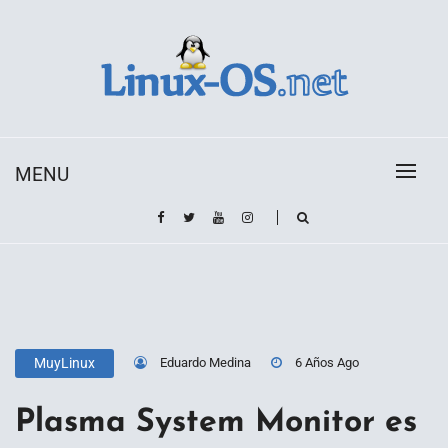
Skip
to
content
Toda la información sobre el sistema operativo
Linux-OS.net
Linux
MENU
Eduardo Medina
6 Años Ago
MuyLinux
Plasma System Monitor es