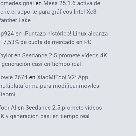
homedesignai
en
Mesa 25.1.6 activa de
erie el soporte para gráficos Intel Xe3
Panther Lake
qp924
en
¡Puntazo histórico! Linux alcanza
el 7,53% de cuota de mercado en PC
aylor
en
Seedance 2.5 promete vídeos 4K
 generación casi en tiempo real
bowie 2674
en
XiaoMiTool V2: App
ultiplataforma para modificar móviles
Xiaomi
oor AI
en
Seedance 2.5 promete vídeos
K y generación casi en tiempo real