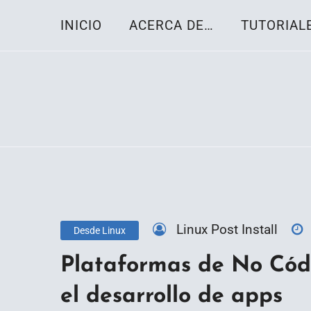
Skip
INICIO
ACERCA DE…
TUTORIAL
to
content
Toda la información sobre el sistema oper
Linux-OS.net
Linux Post Install
Desde Linux
Plataformas de No Códi
el desarrollo de apps