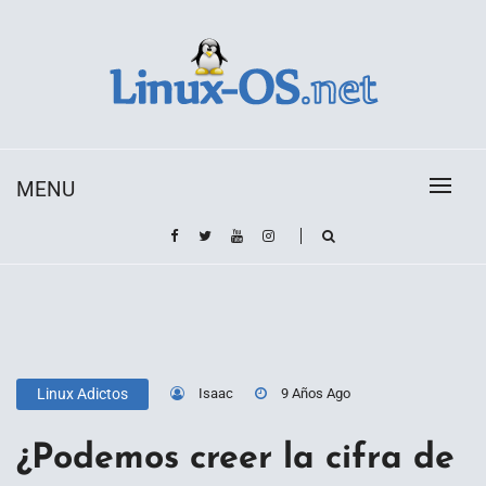
Skip
to
content
Toda la información sobre el sistema operativo
Linux-OS.net
Linux
MENU
Isaac
9 Años Ago
Linux Adictos
¿Podemos creer la cifra de