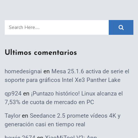
Ultimos comentarios
homedesignai
en
Mesa 25.1.6 activa de serie el
soporte para gráficos Intel Xe3 Panther Lake
qp924
en
¡Puntazo histórico! Linux alcanza el
7,53% de cuota de mercado en PC
Taylor
en
Seedance 2.5 promete vídeos 4K y
generación casi en tiempo real
bowie 2674
en
XiaoMiTool V2: App