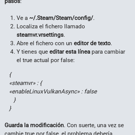
pasos
:
Ve a
~/.Steam/Steam/config/
.
Localiza el fichero llamado
steamvr.vrsettings
.
Abre el fichero con un
editor de texto
.
Y tienes que
editar esta línea
para cambiar
el true actual por false:
{
«steamvr» : {
«enableLinuxVulkanAsync» : false
}
}
Guarda la modificación
. Con suerte, una vez se
cambie true por false, el problema debería