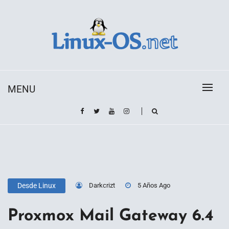
Skip
to
content
Toda la información sobre el sistema operativo
Linux-OS.net
Linux
MENU
Darkcrizt
5 Años Ago
Desde Linux
Proxmox Mail Gateway 6.4