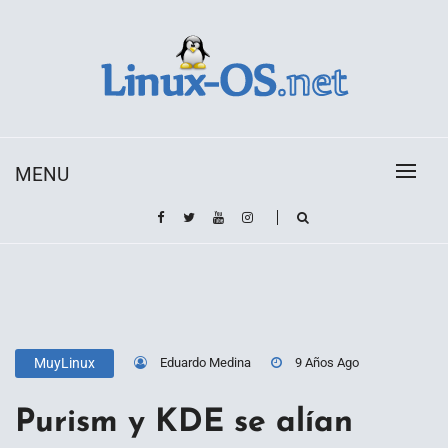
Skip
to
content
Toda la información sobre el sistema operativo
Linux-OS.net
Linux
MENU
Eduardo Medina
9 Años Ago
MuyLinux
Purism y KDE se alían