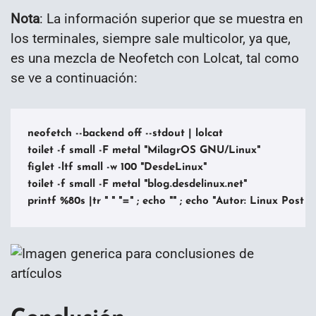
Nota
: La información superior que se muestra en
los terminales, siempre sale multicolor, ya que,
es una mezcla de Neofetch con Lolcat, tal como
se ve a continuación:
neofetch --backend off --stdout | lolcat

toilet -f small -F metal "MilagrOS GNU/Linux"

figlet -ltf small -w 100 "DesdeLinux"

toilet -f small -F metal "blog.desdelinux.net"

printf %80s |tr " " "=" ; echo "" ; echo "Autor: Linux Post 