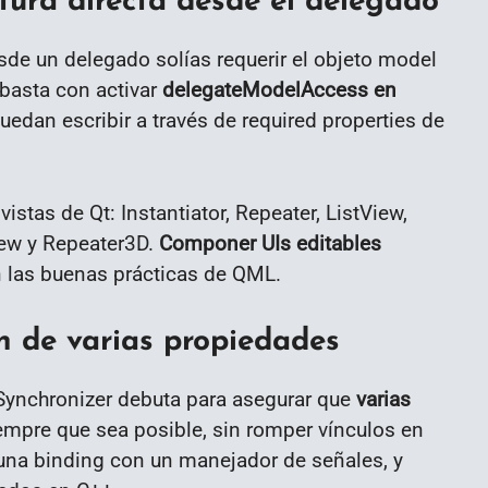
tura directa desde el delegado
sde un delegado solías requerir el objeto model
basta con activar
delegateModelAccess en
edan escribir a través de required properties de
stas de Qt: Instantiator, Repeater, ListView,
iew y Repeater3D.
Componer UIs editables
n las buenas prácticas de QML.
ón de varias propiedades
 Synchronizer debuta para asegurar que
varias
mpre que sea posible, sin romper vínculos en
 una binding con un manejador de señales, y