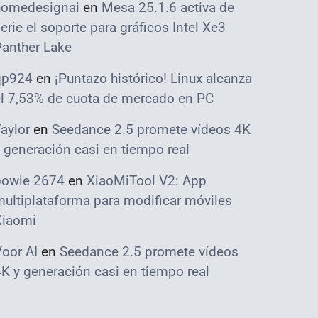
homedesignai
en
Mesa 25.1.6 activa de
erie el soporte para gráficos Intel Xe3
Panther Lake
qp924
en
¡Puntazo histórico! Linux alcanza
el 7,53% de cuota de mercado en PC
aylor
en
Seedance 2.5 promete vídeos 4K
 generación casi en tiempo real
bowie 2674
en
XiaoMiTool V2: App
ultiplataforma para modificar móviles
Xiaomi
oor AI
en
Seedance 2.5 promete vídeos
K y generación casi en tiempo real