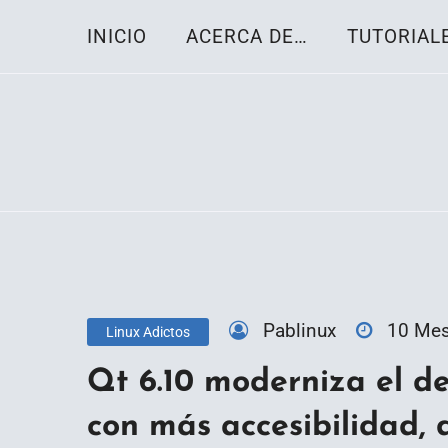
Skip
INICIO
ACERCA DE…
TUTORIAL
to
content
Toda la información sobre el sistema oper
Linux-OS.net
Pablinux
10 Me
Linux Adictos
Qt 6.10 moderniza el d
con más accesibilidad, 