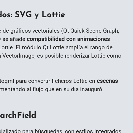
dos: SVG y Lottie
e de gráficos vectoriales (Qt Quick Scene Graph,
0 se añade
compatibilidad con animaciones
tie. El módulo Qt Lottie amplía el rango de
 VectorImage, es posible renderizar Lottie como
toqml para convertir ficheros Lottie en
escenas
ntando al flujo que en su día inauguró
archField
ializado para búsquedas, con estilos integrados