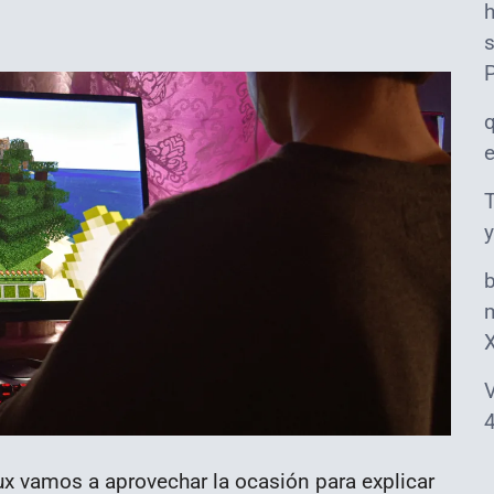
s
T
y
m
V
4
ux vamos a aprovechar la ocasión para explicar