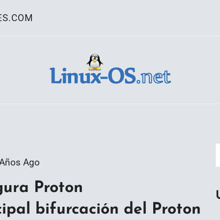
ES.COM
ativo Linux
 Años Ago
gura Proton
cipal bifurcación del Proton