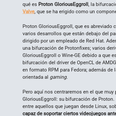
qué es
Proton GloriousEggroll
, la bifurca
Valve
, que se ha erigido como un compone
Proton GloriousEggroll, que es abreviado 
varios desarrollos que están debajo del p
dirigido por un empleado de Red Hat. Ade
una bifurcación de Protonfixes; varios der
GloriousEggroll o Wine-GE debido a que 
bifurcación del driver de OpenCL de AMDGP
en formato RPM para Fedora; además de l
orientada al
gaming
.
Pero aquí nos centraremos en el que muy 
GloriousEggroll: su bifurcación de Proton
entre aquellos que juegan desde Linux, 
capaz de soportar ciertos videojuegos ant