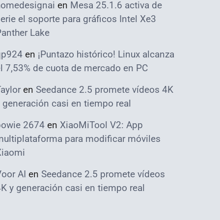
homedesignai
en
Mesa 25.1.6 activa de
erie el soporte para gráficos Intel Xe3
Panther Lake
qp924
en
¡Puntazo histórico! Linux alcanza
el 7,53% de cuota de mercado en PC
aylor
en
Seedance 2.5 promete vídeos 4K
 generación casi en tiempo real
bowie 2674
en
XiaoMiTool V2: App
ultiplataforma para modificar móviles
Xiaomi
oor AI
en
Seedance 2.5 promete vídeos
K y generación casi en tiempo real