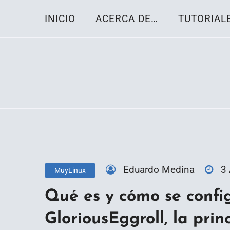
Skip
INICIO
ACERCA DE…
TUTORIAL
to
content
Toda la información sobre el sistema oper
Linux-OS.net
Eduardo Medina
3
MuyLinux
Qué es y cómo se confi
GloriousEggroll, la prin