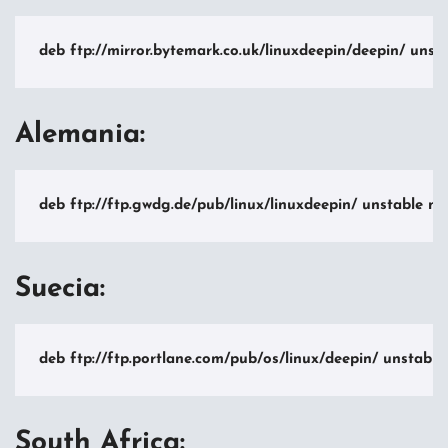
deb ftp://mirror.bytemark.co.uk/linuxdeepin/deepin/ unst
Alemania:
deb ftp://ftp.gwdg.de/pub/linux/linuxdeepin/ unstable ma
Suecia:
deb ftp://ftp.portlane.com/pub/os/linux/deepin/ unstable
South Africa: