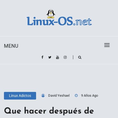
Skip
to
content
Toda la información sobre el sistema operativo
Linux-OS.net
Linux
MENU
David Yeshael
9 Años Ago
Linux Adictos
Que hacer después de