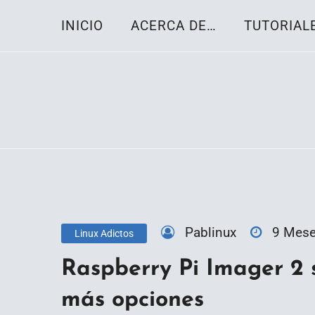
Skip
INICIO
ACERCA DE…
TUTORIAL
to
content
Toda la información sobre el sistema oper
Linux-OS.net
Pablinux
9 Mes
Linux Adictos
Raspberry Pi Imager 2 
más opciones