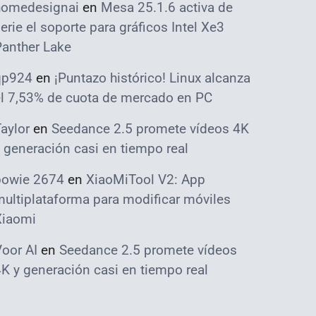
homedesignai
en
Mesa 25.1.6 activa de
erie el soporte para gráficos Intel Xe3
Panther Lake
qp924
en
¡Puntazo histórico! Linux alcanza
el 7,53% de cuota de mercado en PC
aylor
en
Seedance 2.5 promete vídeos 4K
 generación casi en tiempo real
bowie 2674
en
XiaoMiTool V2: App
ultiplataforma para modificar móviles
Xiaomi
oor AI
en
Seedance 2.5 promete vídeos
K y generación casi en tiempo real