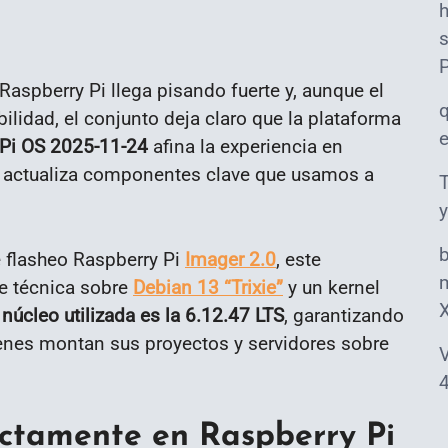
s
Raspberry Pi llega pisando fuerte y, aunque el
ilidad, el conjunto deja claro que la plataforma
 Pi OS 2025-11-24
afina la experiencia en
 y actualiza componentes clave que usamos a
T
y
e flasheo Raspberry Pi
Imager 2.0
, este
m
e técnica sobre
Debian 13 “Trixie”
y un kernel
 núcleo utilizada es la 6.12.47 LTS
, garantizando
ienes montan sus proyectos y servidores sobre
V
4
ctamente en Raspberry Pi