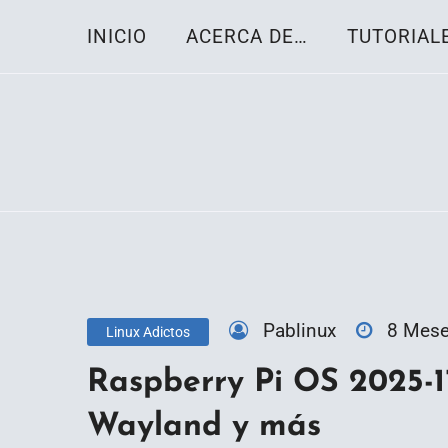
Skip
INICIO
ACERCA DE…
TUTORIAL
to
content
Toda la información sobre el sistema oper
Linux-OS.net
Pablinux
8 Mes
Linux Adictos
Raspberry Pi OS 2025-11
Wayland y más