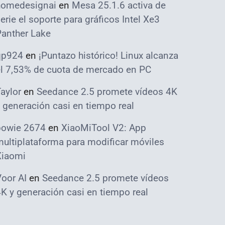
homedesignai
en
Mesa 25.1.6 activa de
erie el soporte para gráficos Intel Xe3
Panther Lake
qp924
en
¡Puntazo histórico! Linux alcanza
el 7,53% de cuota de mercado en PC
aylor
en
Seedance 2.5 promete vídeos 4K
 generación casi en tiempo real
bowie 2674
en
XiaoMiTool V2: App
ultiplataforma para modificar móviles
Xiaomi
oor AI
en
Seedance 2.5 promete vídeos
K y generación casi en tiempo real