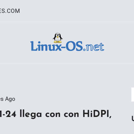
ES.COM
ativo Linux
es Ago
-24 llega con con HiDPI,