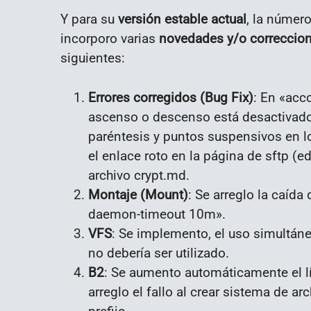
Y para su
versión estable actual
, la númer
incorporo varias
novedades y/o correccio
siguientes:
Errores corregidos (Bug Fix)
: En «acc
ascenso o descenso está desactivado;
paréntesis y puntos suspensivos en l
el enlace roto en la página de sftp (ed
archivo crypt.md.
Montaje (Mount)
: Se arreglo la caíd
daemon-timeout 10m».
VFS
: Se implemento, el uso simultá
no debería ser utilizado.
B2
: Se aumento automáticamente el lím
arreglo el fallo al crear sistema de a