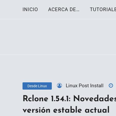
Skip
INICIO
ACERCA DE…
TUTORIAL
to
content
Toda la información sobre el sistema oper
Linux-OS.net
Linux Post Install
Desde Linux
Rclone 1.54.1: Novedades
versión estable actual