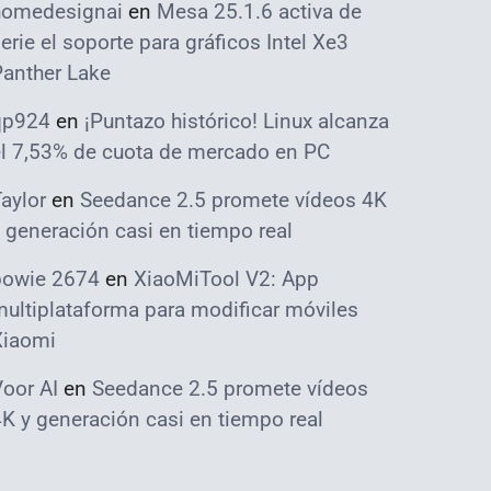
homedesignai
en
Mesa 25.1.6 activa de
erie el soporte para gráficos Intel Xe3
Panther Lake
qp924
en
¡Puntazo histórico! Linux alcanza
el 7,53% de cuota de mercado en PC
aylor
en
Seedance 2.5 promete vídeos 4K
 generación casi en tiempo real
bowie 2674
en
XiaoMiTool V2: App
ultiplataforma para modificar móviles
Xiaomi
oor AI
en
Seedance 2.5 promete vídeos
K y generación casi en tiempo real