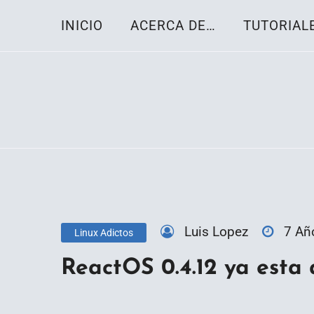
Skip
INICIO
ACERCA DE…
TUTORIAL
to
content
Toda la información sobre el sistema oper
Linux-OS.net
Luis Lopez
7 Añ
Linux Adictos
ReactOS 0.4.12 ya esta