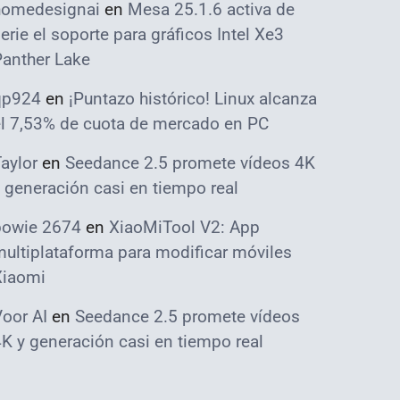
homedesignai
en
Mesa 25.1.6 activa de
erie el soporte para gráficos Intel Xe3
Panther Lake
qp924
en
¡Puntazo histórico! Linux alcanza
el 7,53% de cuota de mercado en PC
aylor
en
Seedance 2.5 promete vídeos 4K
 generación casi en tiempo real
bowie 2674
en
XiaoMiTool V2: App
ultiplataforma para modificar móviles
Xiaomi
oor AI
en
Seedance 2.5 promete vídeos
K y generación casi en tiempo real