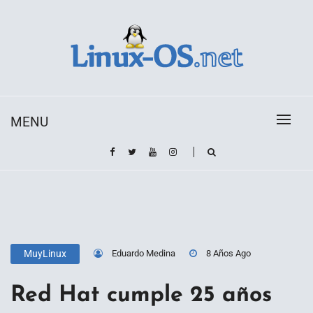
Skip
to
content
Toda la información sobre el sistema operativo
Linux-OS.net
Linux
MENU
Eduardo Medina
8 Años Ago
MuyLinux
Red Hat cumple 25 años