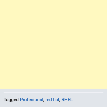
Tagged
Profesional
,
red hat
,
RHEL