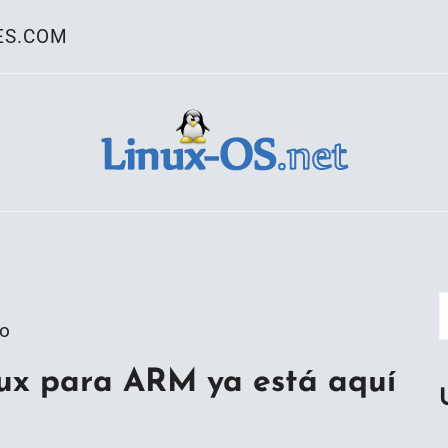
ES.COM
ativo Linux
go
nux para ARM ya está aquí