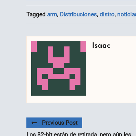
Tagged
arm
,
Distribuciones
,
distro
,
noticia
Isaac
Previous Post
Los 32-bit están de retirada, pero aún les