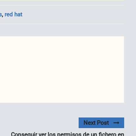
s
,
red hat
Next Post
Conseguir ver los permisos de un fichero en