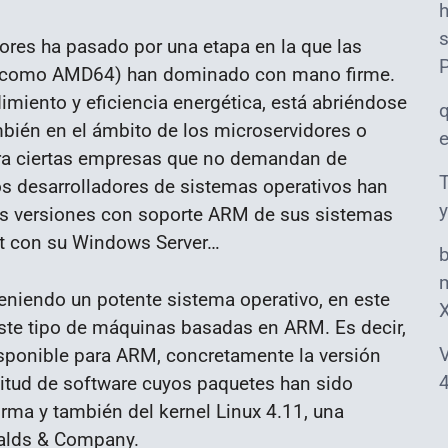
s
ores ha pasado por una etapa en la que las
32 como AMD64) han dominado con mano firme.
dimiento y eficiencia energética, está abriéndose
bién en el ámbito de los microservidores o
ra ciertas empresas que no demandan de
T
 desarrolladores de sistemas operativos han
y
las versiones con soporte ARM de sus sistemas
ft con su Windows Server…
m
eniendo un potente sistema operativo, en este
este tipo de máquinas basadas en ARM. Es decir,
V
isponible para ARM, concretamente la versión
4
tud de software cuyos paquetes han sido
orma y también del kernel Linux 4.11, una
valds & Company.