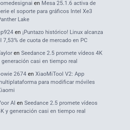
homedesignai
en
Mesa 25.1.6 activa de
erie el soporte para gráficos Intel Xe3
Panther Lake
qp924
en
¡Puntazo histórico! Linux alcanza
el 7,53% de cuota de mercado en PC
aylor
en
Seedance 2.5 promete vídeos 4K
 generación casi en tiempo real
bowie 2674
en
XiaoMiTool V2: App
ultiplataforma para modificar móviles
Xiaomi
oor AI
en
Seedance 2.5 promete vídeos
K y generación casi en tiempo real