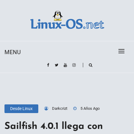
Skip
to
content
Toda la información sobre el sistema operativo
Linux-OS.net
Linux
MENU
Darkcrizt
5 Años Ago
Desde Linux
Sailfish 4.0.1 llega con