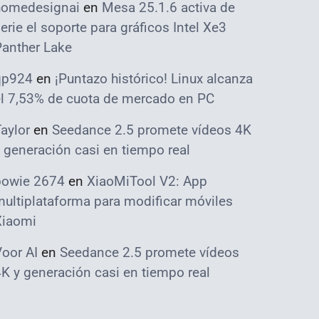
homedesignai
en
Mesa 25.1.6 activa de
erie el soporte para gráficos Intel Xe3
Panther Lake
qp924
en
¡Puntazo histórico! Linux alcanza
el 7,53% de cuota de mercado en PC
aylor
en
Seedance 2.5 promete vídeos 4K
 generación casi en tiempo real
bowie 2674
en
XiaoMiTool V2: App
ultiplataforma para modificar móviles
Xiaomi
oor AI
en
Seedance 2.5 promete vídeos
K y generación casi en tiempo real