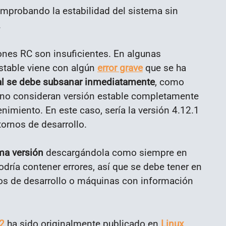
comprobando la estabilidad del sistema sin
.
ones RC son insuficientes. En algunas
estable viene con algún
error grave
que se ha
al se debe subsanar inmediatamente
, como
o, no consideran versión estable completamente
enimiento. En este caso, sería la versión 4.12.1
tornos de desarrollo.
ima versión
descargándola como siempre en
odría contener errores, así que se debe tener en
nos de desarrollo o máquinas con información
12
ha sido originalmente publicado en
Linux