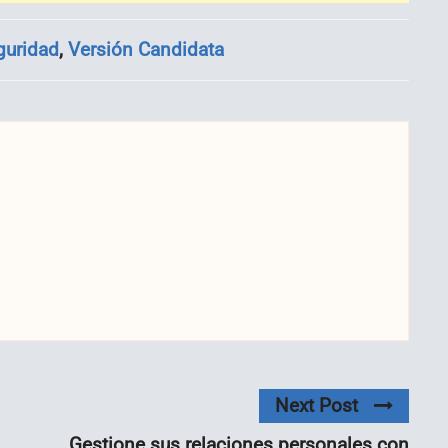
guridad
,
Versión Candidata
Next Post
Gestione sus relaciones personales con