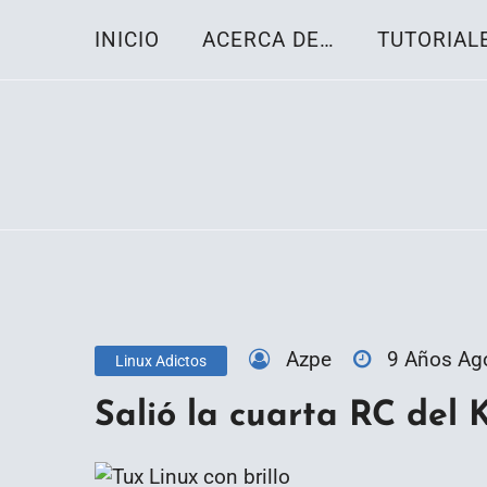
Skip
INICIO
ACERCA DE…
TUTORIAL
to
content
Toda la información sobre el sistema oper
Linux-OS.net
Azpe
9 Años Ag
Linux Adictos
Salió la cuarta RC del K