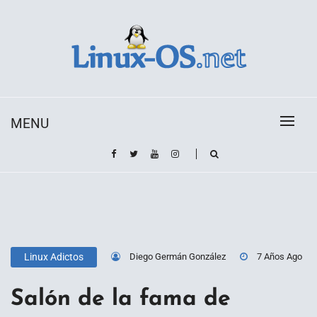
Skip
to
content
Toda la información sobre el sistema operativo
Linux-OS.net
Linux
MENU
Diego Germán González
7 Años Ago
Linux Adictos
Salón de la fama de