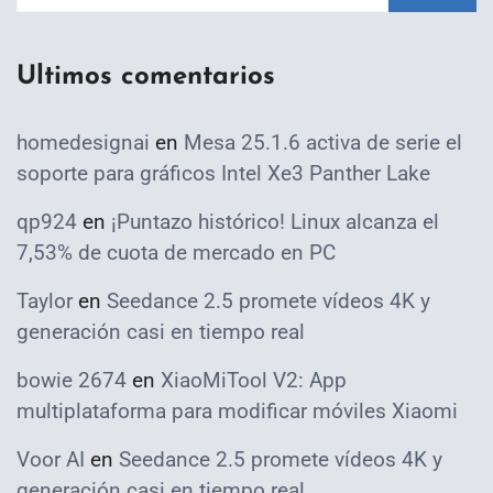
Ultimos comentarios
homedesignai
en
Mesa 25.1.6 activa de serie el
soporte para gráficos Intel Xe3 Panther Lake
qp924
en
¡Puntazo histórico! Linux alcanza el
7,53% de cuota de mercado en PC
Taylor
en
Seedance 2.5 promete vídeos 4K y
generación casi en tiempo real
bowie 2674
en
XiaoMiTool V2: App
multiplataforma para modificar móviles Xiaomi
Voor AI
en
Seedance 2.5 promete vídeos 4K y
generación casi en tiempo real