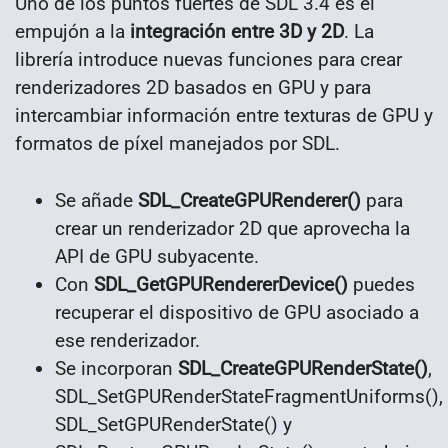
Uno de los puntos fuertes de SDL 3.4 es el
empujón a la
integración entre 3D y 2D
. La
librería introduce nuevas funciones para crear
renderizadores 2D basados en GPU y para
intercambiar información entre texturas de GPU y
formatos de píxel manejados por SDL.
Se añade
SDL_CreateGPURenderer()
para
crear un renderizador 2D que aprovecha la
API de GPU subyacente.
Con
SDL_GetGPURendererDevice()
puedes
recuperar el dispositivo de GPU asociado a
ese renderizador.
Se incorporan
SDL_CreateGPURenderState()
,
SDL_SetGPURenderStateFragmentUniforms(),
SDL_SetGPURenderState() y