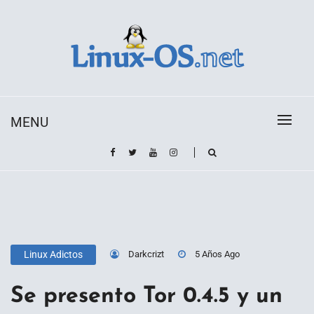
Skip
to
content
Toda la información sobre el sistema operativo
Linux-OS.net
Linux
MENU
Darkcrizt
5 Años Ago
Linux Adictos
Se presento Tor 0.4.5 y un