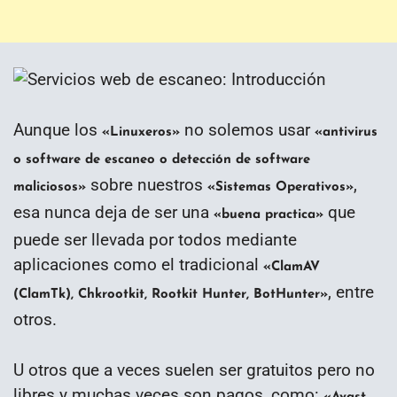
Aunque los
no solemos usar
«Linuxeros»
«antivirus
o software de escaneo o detección de software
sobre nuestros
,
maliciosos»
«Sistemas Operativos»
esa nunca deja de ser una
que
«buena practica»
puede ser llevada por todos mediante
aplicaciones como el tradicional
«ClamAV
, entre
(ClamTk), Chkrootkit, Rootkit Hunter, BotHunter»
otros.
U otros que a veces suelen ser gratuitos pero no
libres y muchas veces son pagos, como: