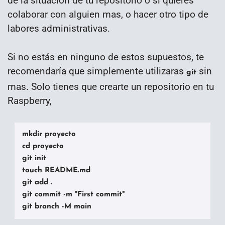
de la situación de tu repositorio o si quieres
colaborar con alguien mas, o hacer otro tipo de
labores administrativas.
Si no estás en ninguno de estos supuestos, te
recomendaría que simplemente utilizaras
sin
git
mas. Solo tienes que crearte un repositorio en tu
Raspberry,
mkdir proyecto

cd proyecto

git init

touch README.md

git add .

git commit -m "First commit"

git branch -M main