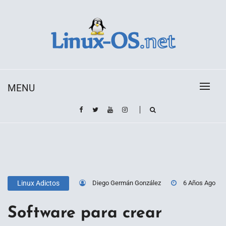
Skip
to
content
Toda la información sobre el sistema operativo
Linux-OS.net
Linux
MENU
Diego Germán González
6 Años Ago
Linux Adictos
Software para crear