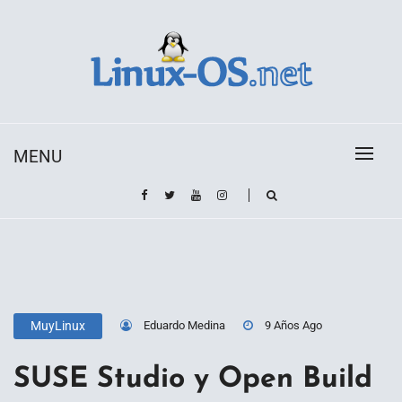
Skip
to
content
Toda la información sobre el sistema operativo
Linux-OS.net
Linux
MENU
Eduardo Medina
9 Años Ago
MuyLinux
SUSE Studio y Open Build