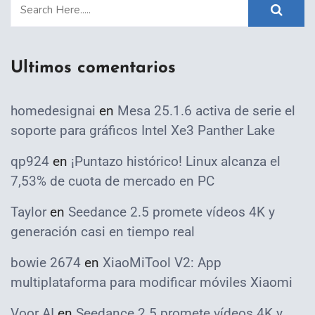
Ultimos comentarios
homedesignai
en
Mesa 25.1.6 activa de serie el
soporte para gráficos Intel Xe3 Panther Lake
qp924
en
¡Puntazo histórico! Linux alcanza el
7,53% de cuota de mercado en PC
Taylor
en
Seedance 2.5 promete vídeos 4K y
generación casi en tiempo real
bowie 2674
en
XiaoMiTool V2: App
multiplataforma para modificar móviles Xiaomi
Voor AI
en
Seedance 2.5 promete vídeos 4K y