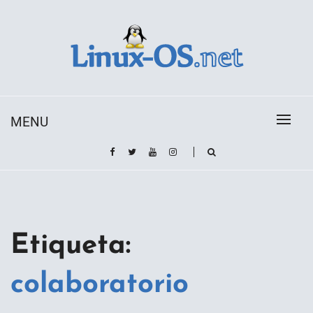
Skip
to
content
Toda la información sobre el sistema operativo
Linux-OS.net
Linux
MENU
Etiqueta:
colaboratorio