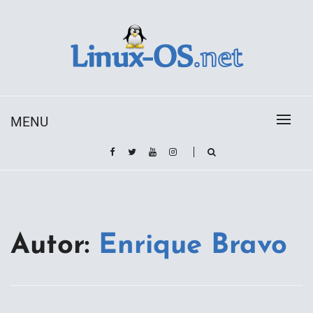
Skip
to
content
Toda la información sobre el sistema operativo
Linux-OS.net
Linux
MENU
Autor:
Enrique Bravo