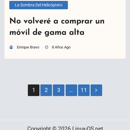
La Sombra Del Helicóptero
No volveré a comprar un
móvil de gama alta
Enrique Bravo
8 Años Ago
Paginación
1
2
3
…
11
de
entradas
Copyright © 2026 Linux-OS.net