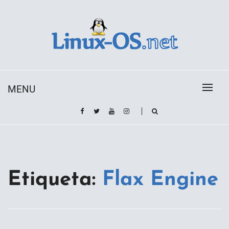
Skip
to
content
Toda la información sobre el sistema operativo
Linux-OS.net
Linux
MENU
Etiqueta:
Flax Engine