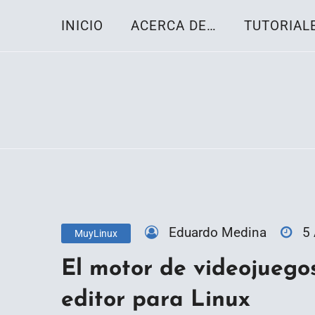
Skip
INICIO
ACERCA DE…
TUTORIAL
to
content
Toda la información sobre el sistema oper
Linux-OS.net
Eduardo Medina
5
MuyLinux
El motor de videojuego
editor para Linux