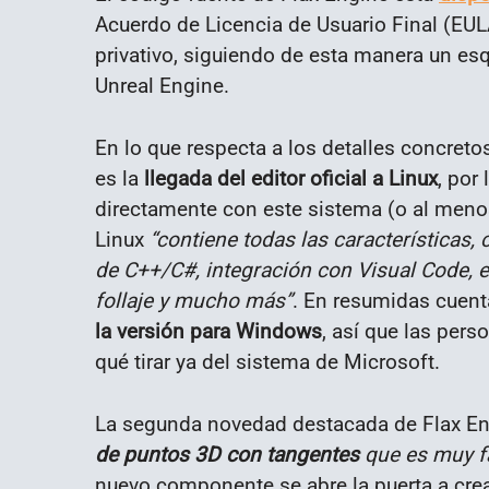
Acuerdo de Licencia de Usuario Final (EUL
privativo, siguiendo de esta manera un e
Unreal Engine.
En lo que respecta a los detalles concret
es la
llegada del editor oficial a Linux
, por
directamente con este sistema (o al menos
Linux
“contiene todas las características,
de C++/C#, integración con Visual Code, e
follaje y mucho más”
. En resumidas cuent
la versión para Windows
, así que las per
qué tirar ya del sistema de Microsoft.
La segunda novedad destacada de Flax En
de puntos 3D con tangentes
que es muy fác
nuevo componente se abre la puerta a cre