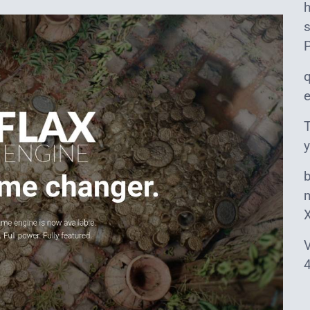
s
T
y
m
V
4