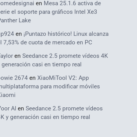
homedesignai
en
Mesa 25.1.6 activa de
erie el soporte para gráficos Intel Xe3
Panther Lake
qp924
en
¡Puntazo histórico! Linux alcanza
el 7,53% de cuota de mercado en PC
aylor
en
Seedance 2.5 promete vídeos 4K
 generación casi en tiempo real
bowie 2674
en
XiaoMiTool V2: App
ultiplataforma para modificar móviles
Xiaomi
oor AI
en
Seedance 2.5 promete vídeos
K y generación casi en tiempo real