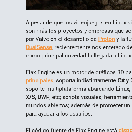
A pesar de que los videojuegos en Linux 
son más los proyectos y empresas que se 
por Valve en el desarrollo de
Proton
y la fu
DualSense
, recientemente nos enterado d
como principal novedad la llegada a Linux d
Flax Engine es un motor de gráficos 3D p
principales
,
soporta indistintamente C# y
soporte multiplataforma abarcando
Linux,
X/S, UWP
, etc; scripts visuales; herramie
mundos abiertos; además de prometer un d
para ayudar a los usuarios.
El código fuente de Flax Engine está
dispo