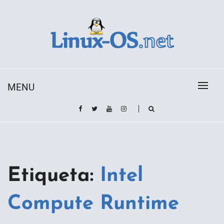
Skip
to
content
Toda la información sobre el sistema operativo
Linux-OS.net
Linux
MENU
Etiqueta:
Intel
Compute Runtime