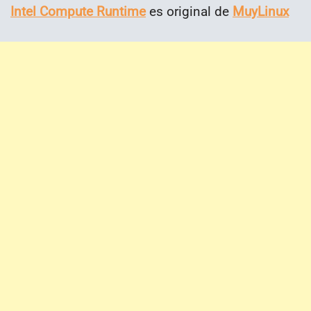
Intel Compute Runtime
es original de
MuyLinux