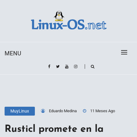
Skip
to
content
Toda la información sobre el sistema operativo
Linux-OS.net
Linux
MENU
Eduardo Medina
11 Meses Ago
MuyLinux
Rusticl promete en la