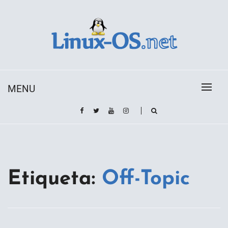
Skip
to
content
Toda la información sobre el sistema operativo
Linux-OS.net
Linux
MENU
Etiqueta:
Off-Topic